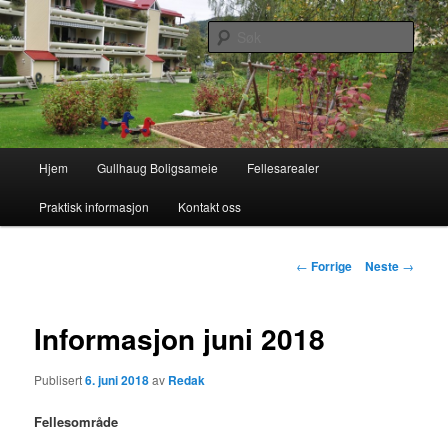
Gå
Gullhaug Boligsameie på Bærums Verk
direkte
Søk
til
hovedinnholdet
Gullhaug boligsameie
Hovedmeny
Hjem
Gullhaug Boligsameie
Fellesarealer
Praktisk informasjon
Kontakt oss
Innleggsnavigasjon
←
Forrige
Neste
→
Informasjon juni 2018
Publisert
6. juni 2018
av
Redak
Fellesområde