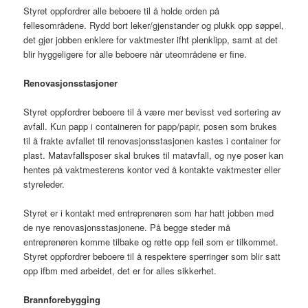
Styret oppfordrer alle beboere til å holde orden på
fellesområdene. Rydd bort leker/gjenstander og plukk opp søppel,
det gjør jobben enklere for vaktmester ifht plenklipp, samt at det
blir hyggeligere for alle beboere når uteområdene er fine.
Renovasjonsstasjoner
Styret oppfordrer beboere til å være mer bevisst ved sortering av
avfall. Kun papp i containeren for papp/papir, posen som brukes
til å frakte avfallet til renovasjonsstasjonen kastes i container for
plast. Matavfallsposer skal brukes til matavfall, og nye poser kan
hentes på vaktmesterens kontor ved å kontakte vaktmester eller
styreleder.
Styret er i kontakt med entreprenøren som har hatt jobben med
de nye renovasjonsstasjonene. På begge steder må
entreprenøren komme tilbake og rette opp feil som er tilkommet.
Styret oppfordrer beboere til å respektere sperringer som blir satt
opp ifbm med arbeidet, det er for alles sikkerhet.
Brannforebygging